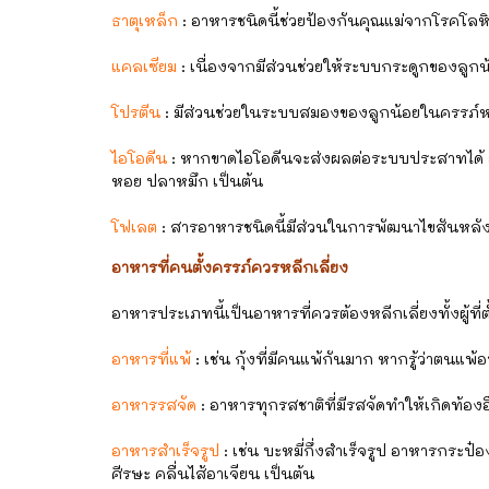
ธาตุเหล็ก
: อาหารชนิดนี้ช่วยป้องกันคุณแม่จากโรคโลหิต
แคลเซียม
: เนื่องจากมีส่วนช่วยให้ระบบกระดูกของลูกน
โปรตีน
: มีส่วนช่วยในระบบสมองของลูกน้อยในครรภ์หลัก
ไอโอดีน
: หากขาดไอโอดีนจะส่งผลต่อระบบประสาทได้ อ
หอย ปลาหมึก เป็นต้น
โฟเลต
: สารอาหารชนิดนี้มีส่วนในการพัฒนาไขสันหลั
อาหารที่คนตั้งครรภ์ควรหลีกเลี่ยง
อาหารประเภทนี้เป็นอาหารที่ควรต้องหลีกเลี่ยงทั้งผู้ที่ต
อาหารที่แพ้
: เช่น กุ้งที่มีคนแพ้กันมาก หากรู้ว่าตนแ
อาหารรสจัด
: อาหารทุกรสชาติที่มีรสจัดทำให้เกิดท้องอ
อาหารสำเร็จรูป
: เช่น บะหมี่กึ่งสำเร็จรูป อาหารกระ
ศีรษะ คลื่นไส้อาเจียน เป็นต้น