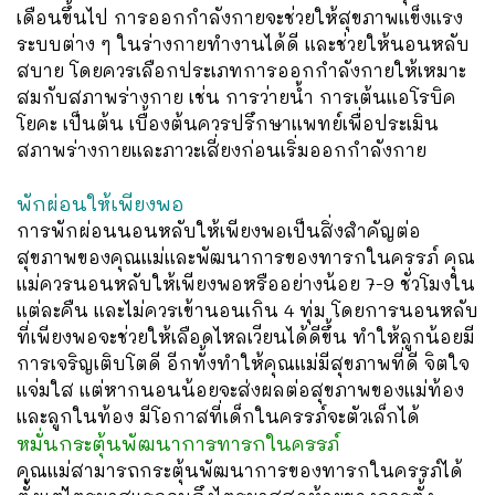
เดือนขึ้นไป การออกกำลังกายจะช่วยให้สุขภาพแข็งแรง
ระบบต่าง ๆ ในร่างกายทำงานได้ดี และช่วยให้นอนหลับ
สบาย โดยควรเลือกประเภทการออกกำลังกายให้เหมาะ
สมกับสภาพร่างกาย เช่น การว่ายน้ำ การเต้นแอโรบิค
โยคะ เป็นต้น เบื้องต้นควรปรึกษาแพทย์เพื่อประเมิน
สภาพร่างกายและภาวะเสี่ยงก่อนเริ่มออกกำลังกาย
พักผ่อนให้เพียงพอ
การพักผ่อนนอนหลับให้เพียงพอเป็นสิ่งสำคัญต่อ
สุขภาพของคุณแม่และพัฒนาการของทารกในครรภ์ คุณ
แม่ควรนอนหลับให้เพียงพอหรืออย่างน้อย 7-9 ชั่วโมงใน
แต่ละคืน และไม่ควรเข้านอนเกิน 4 ทุ่ม โดยการนอนหลับ
ที่เพียงพอจะช่วยให้เลือดไหลเวียนได้ดีขึ้น ทำให้ลูกน้อยมี
การเจริญเติบโตดี อีกทั้งทำให้คุณแม่มีสุขภาพที่ดี จิตใจ
แจ่มใส แต่หากนอนน้อยจะส่งผลต่อสุขภาพของแม่ท้อง
และลูกในท้อง มีโอกาสที่เด็กในครรภ์จะตัวเล็กได้
หมั่นกระตุ้นพัฒนาการทารกในครรภ์
คุณแม่สามารถกระตุ้นพัฒนาการของทารกในครรภ์ได้