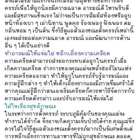
ตั้งแต่ไตรมาสแรกจนถึงไตรมาสสุดท้ายของการตั้ง
ครรภ์เพื่อให้ลูกน้อยมีความฉลาด อารมณ์ดี ไหวพริบดี
และมีสุขภาพแข็งแรง ไม่ว่าจะเป็นการสัมผัสท้องหรือลูบ
หน้าท้องเบา ๆ เล่านิทาน พูดคุย ร้องเพลง ฟังเพลง ดม
กลิ่นหอม ๆ เป็นต้น ซึ่งวิธีดูแลตัวเองขณะตั้งครรภ์เหล่านี้
เองจะส่งผลต่อความฉลาด อารมณ์ และพัฒนาการด้าน
อื่น ๆ ได้เป็นอย่างดี
ทำอารมณ์ให้แจ่มใส หลีกเลี่ยงความเครียด
ความเครียดสามารถส่งผลกระทบต่อลูกในครรภ์ เมื่อ
เกิดความเครียด ร่างกายของคุณแม่จะหลั่งฮอร์โมนแห่ง
ความเครียดออกมา ทำให้ลูกในครรภ์รับรู้อารมณ์และ
ความรู้สึกต่าง ๆ ทำให้เด็กเลี้ยงยากและมีภาวะซึมเศร้าได้
หากคุณแม่รู้สึกว่าตนเองเริ่มเครียดก็ควรหาวิธีจัดการกับ
ความเครียดดังกล่าว และปรับอารมณ์ให้แจ่มใส
ใส่ใจเรื่องสุขลักษณะ
ในระหว่างการตั้งครรภ์ ระบบภูมิคุ้มกันของคุณแม่จะ
ทำงานได้จำกัด จึงอาจเกิดความเจ็บป่วยได้ง่าย คุณแม่จึง
ควรใส่ใจวิธีดูแลตัวเองขณะตั้งครรภ์มากเป็นพิเศษตั้งแต่
การหลีกเลี่ยงการทานอาหารที่ไม่ถูกสุขลักษณะ ตลอด