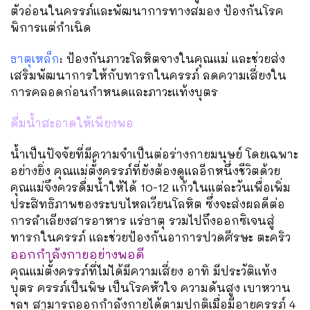
ตัวอ่อนในครรภ์และพัฒนาการทางสมอง ป้องกันโรค
พิการแต่กำเนิด
ธาตุเหล็ก
: ป้องกันภาวะโลหิตจางในคุณแม่ และช่วยส่ง
เสริมพัฒนาการให้กับทารกในครรภ์ ลดความเสี่ยงใน
การคลอดก่อนกำหนดและภาวะแท้งบุตร
ดื่มน้ำสะอาดให้เพียงพอ
น้ำเป็นปัจจัยที่มีความจำเป็นต่อร่างกายมนุษย์ โดยเฉพาะ
อย่างยิ่ง คุณแม่ตั้งครรภ์ที่ยังต้องดูแลอีกหนึ่งชีวิตด้วย
คุณแม่จึงควรดื่มน้ำให้ได้ 10-12 แก้วในแต่ละวันเพื่อเพิ่ม
ประสิทธิภาพของระบบไหลเวียนโลหิต ซึ่งจะส่งผลดีต่อ
การลำเลียงสารอาหาร แร่ธาตุ รวมไปถึงออกซิเจนสู่
ทารกในครรภ์ และช่วยป้องกันอาการปวดศีรษะ ตะคริว
ออกกำลังกายอย่างพอดี
คุณแม่ตั้งครรภ์ที่ไม่ได้มีความเสี่ยง อาทิ มีประวัติแท้ง
บุตร ครรภ์เป็นพิษ เป็นโรคหัวใจ ความดันสูง เบาหวาน
ฯลฯ สามารถออกกำลังกายได้ตามปกติเมื่อมีอายุครรภ์ 4