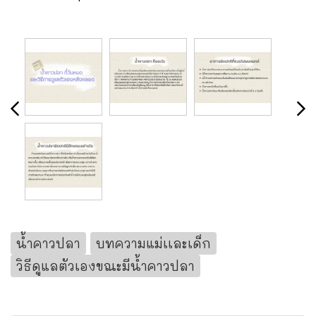
น้ำคาวปลา
บทความแม่เเละเด็ก
วิธีดูแลตัวเองขณะมีน้ำคาวปลา