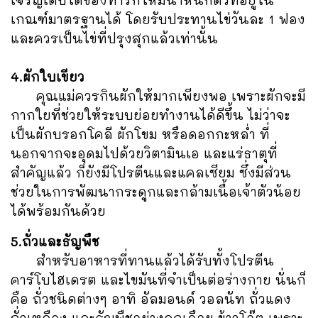
เจริญเติบโตของทารกให้มีน้ำหนักตัวที่อยู่ใน
เกณฑ์มาตรฐานได้ โดยรับประทานไข่วันละ 1 ฟอง
และควรเป็นไข่ที่ปรุงสุกแล้วเท่านั้น
4.ผักใบเขียว
คุณแม่ควรกินผักให้มากเพียงพอ เพราะผักจะมี
กากใยที่ช่วยให้ระบบย่อยทำงานได้ดีขึ้น ไม่ว่าจะ
เป็นผักบรอกโคลี ผักโขม หรือดอกกะหล่ำ ที่
นอกจากจะอุดมไปด้วยวิตามินเอ และแร่ธาตุที่
สำคัญแล้ว ก็ยังมีโปรตีนและแคลเซียม ซึ่งมีส่วน
ช่วยในการพัฒนากระดูกและกล้ามเนื้อเจ้าตัวน้อย
ได้พร้อมกันด้วย
5.ถั่วและธัญพืช
สำหรับอาหารที่ทานแล้วได้รับทั้งโปรตีน
คาร์โบไฮเดรต และไขมันที่จำเป็นต่อร่างกาย นั่นก็
คือ ถั่วชนิดต่างๆ อาทิ อัลมอนด์ วอลนัท ถั่วแดง