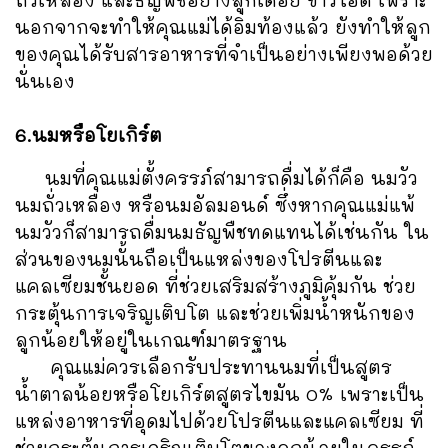
ถั่วเหลือง และธัญพืชอย่างลูกเดือย ข้าวโอ๊ต เพราะ
นอกจากจะทำให้คุณแม่ได้อิ่มท้องแล้ว ยังทำให้ลูก
ของคุณได้รับสารอาหารที่จำเป็นอย่างเพียงพอด้วย
นั่นเอง
6.นมหรือโยเกิร์ต
นมที่คุณแม่ตั้งครรภ์สามารถดื่มได้ก็คือ นมวัว
นมถั่วเหลือง หรือนมอัลมอนด์ ซึ่งหากคุณแม่แพ้
นมวัวก็สามารถดื่มนมธัญพืชทดแทนได้เช่นกัน ใน
ส่วนของนมนั้นถือเป็นแหล่งของโปรตีนและ
แคลเซียมชั้นยอด ที่ช่วยเสริมสร้างภูมิคุ้มกัน ช่วย
กระตุ้นการเจริญเติบโต และช่วยเพิ่มน้ำหนักของ
ลูกน้อยให้อยู่ในเกณฑ์มาตรฐาน
คุณแม่ควรเลือกรับประทานนมที่เป็นสูตร
น้ำตาลน้อยหรือโยเกิร์ตสูตรไขมัน 0% เพราะเป็น
แหล่งอาหารที่อุดมไปด้วยโปรตีนและแคลเซียม ที่