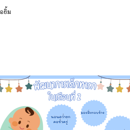
อยิ้ม