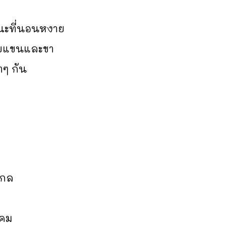
ขณะที่นอนหงาย
้วยแขนและขา
าๆ กัน
ไกล
งคม