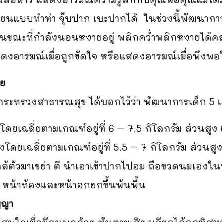
ียนแบบทำท่า จุ๊บปาก เบะปากได้ ในช่วงนี้พัฒนาการ
ขณะที่กำลังนอนหงายอยู่ พลิกคว่ำพลิกหงายได้คล่
สดงอารมณ์เมื่อถูกขัดใจ หรือแสดงอารมณ์เมื่อพึงพอ
าย
ระทรวงสาธารณสุข ได้บอกไว้ว่า พัฒนาการเด็ก 5 เ
งโดยเฉลี่ยตามเกณฑ์อยู่ที่ 6 – 7.5 กิโลกรัม ส่วนสู
งโดยเฉลี่ยตามเกณฑ์อยู่ที่ 5.5 – 7 กิโลกรัม ส่วนสูง
ใกล้ตัวมาเขย่า ตี นำเอาเข้าปากไปอม ถือขวดนมเองใน
 หน้าท้องและหน้าอกยกขึ้นพ้นพื้น
ญญา