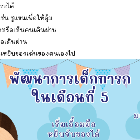
รธได้
่น ชูแขนเพื่อให้อุ้ม
จกหรือเห็นคนเดินผ่าน
ือเดินผ่าน
อื่นหยิบของเล่นของตนเองไป