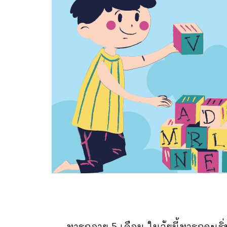
ทารกอายุ 5 เดือน ในวัยนี้ทารกจะเริ่มสื