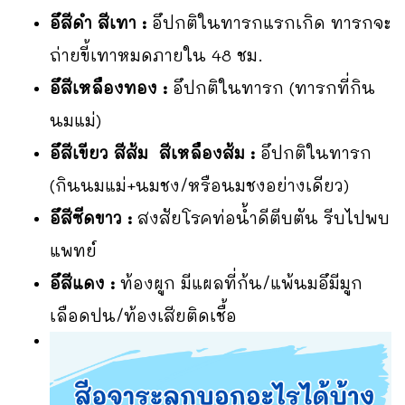
อึสีดำ สีเทา :
อึปกติในทารกแรกเกิด ทารกจะ
ถ่ายขี้เทาหมดภายใน 48 ชม.
อึสีเหลืองทอง :
อึปกติในทารก (ทารกที่กิน
นมแม่)
อึสีเขียว สีส้ม สีเหลืองส้ม :
อึปกติในทารก
(กินนมแม่+นมชง/หรือนมชงอย่างเดียว)
อึสีซีดขาว :
สงสัยโรคท่อน้ำดีตีบตัน รีบไปพบ
แพทย์
อึสีแดง :
ท้องผูก มีแผลที่ก้น/แพ้นมอึมีมูก
เลือดปน/ท้องเสียติดเชื้อ