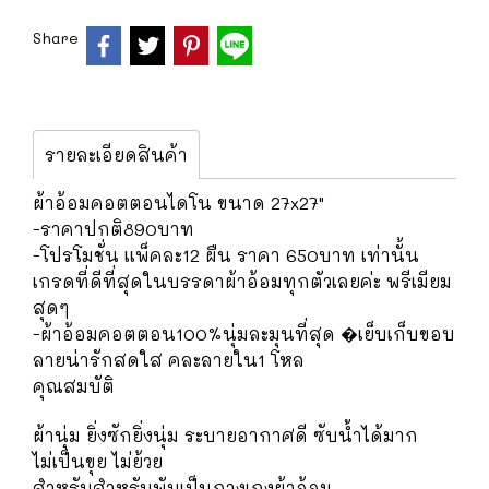
Share
รายละเอียดสินค้า
ผ้าอ้อมคอตตอนไดโน ขนาด 27x27"
-ราคาปกติ890บาท
-โปรโมชั่น เเพ็คละ12 ผืน ราคา 650บาท เท่านั้น
เกรดที่ดีที่สุดในบรรดาผ้าอ้อมทุกตัวเลยค่ะ​ พรีเมียม
สุดๆ
-ผ้าอ้อมคอตตอน100%นุ่มละมุนที่สุด �เย็บเก็บขอบ
ลายน่ารักสดใส คละลายใน1 โหล
คุณสมบัติ
ผ้านุ่ม ยิ่งซักยิ่งนุ่ม ระบายอากาศดี ซับน้ำได้มาก
ไม่เป็นขุย ไม่ย้วย
สำหรับสำหรับพับเป็นกางเกงผ้าอ้อม