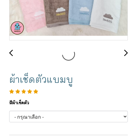
ผ้าเช็ดตัวแบมบู
สีผ้าเช็ดตัว