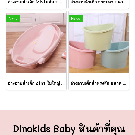
อ่างอาบน้ำเด็ก โปรโมชั่น ขนาด70*44*20 Cm.
อ่างอาบน้ำเด็ก ลายปลา ขนาด 80*50*22 Cm.
New
New
อ่างอาบน้ำเด็ก 2 in1 ใบใหญ่ ขนาด90*48*22 Cm.
อ่างอาบเด็กน้ำทรงลึก ขนาด 55*45*40 Cm.
Dinokids Baby สินค้าที่คุณ