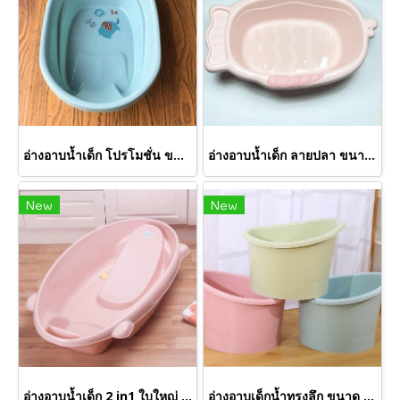
อ่างอาบน้ำเด็ก โปรโมชั่น ขนาด70*44*20 Cm.
อ่างอาบน้ำเด็ก ลายปลา ขนาด 80*50*22 Cm.
New
New
อ่างอาบน้ำเด็ก 2 in1 ใบใหญ่ ขนาด90*48*22 Cm.
อ่างอาบเด็กน้ำทรงลึก ขนาด 55*45*40 Cm.