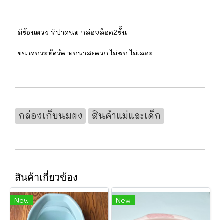
-มีช้อนตวง ที่ปาดนม กล่องล็อค2ชั้น
-ขนาดกระทัดรัด พกพาสะดวก ไม่หก ไม่เลอะ
กล่องเก็บนมผง
สินค้าแม่และเด็ก
สินค้าเกี่ยวข้อง
New
New