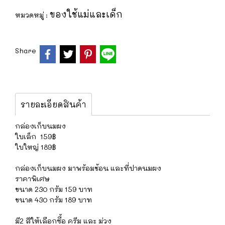
ของใช้แม่และเด็ก
หมวดหมู่ :
Share
รายละเอียดสินค้า
กล่องเก็บนมผง
ใบเล็ก 159฿
ใบใหญ่ 189฿
กล่องเก็บนมผง มาพร้อมช้อน และที่ปาดนมผง
ราคาพิเศษ
ขนาด 230 กรัม 159 บาท
ขนาด 430 กรัม 189 บาท
มี2 สีให้เลือกซื้อ ครีม และ ม่วง