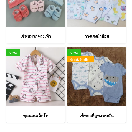
เซ็ทหมวก+ถุงเท้า
กางเกงผ้าอ้อม
New
New
Best Seller
ชุดนอนเด็กโต
เซ็ทบอดี้สูทแขนสั้น