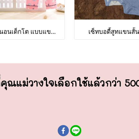
ชุดนอนเด็กโต แบบแขนยาว
เซ็ทบอดี้สูทแขนสั้
่คุณแม่วางใจ
เลือกใช้แล้วกว่า 5