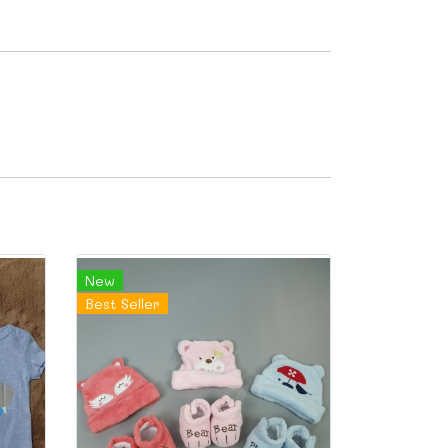
New
Best Seller