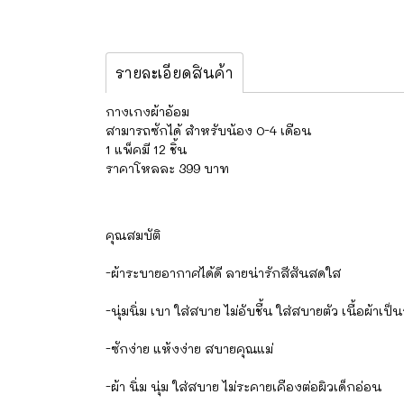
รายละเอียดสินค้า
กางเกงผ้าอ้อม
สามารถซักได้ สำหรับน้อง 0-4 เดือน
1 แพ็คมี 12 ชิ้น
ราคาโหลละ 399 บาท
คุณสมบัติ
-ผ้าระบายอากาศได้ดี ลายน่ารักสีสันสดใส
-นุ่มนิ่ม เบา ใส่สบาย ไม่อับชื้น ใส่สบายตัว เนื้อผ้าเ
-ซักง่าย แห้งง่าย สบายคุณแม่
-ผ้า นิ่ม นุ่ม ใส่สบาย ไม่ระคายเคืองต่อผิวเด็กอ่อน