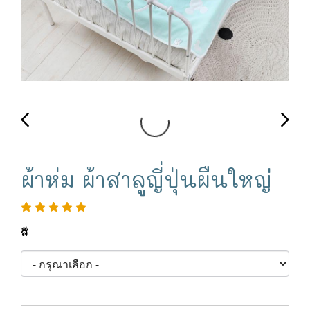
ผ้าห่ม ผ้าสาลูญี่ปุ่นผืนใหญ่
สี