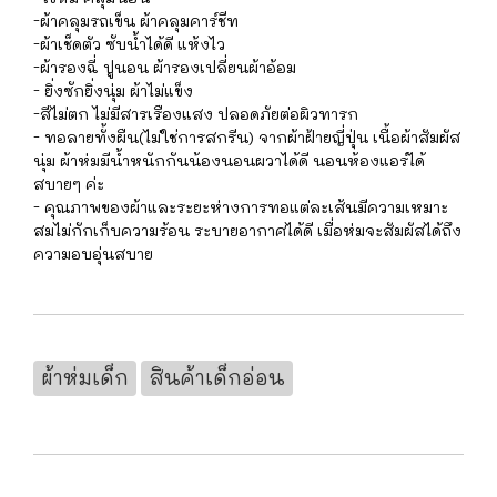
-ผ้าคลุมรถเข็น ผ้าคลุมคาร์ชีท
-ผ้าเช็ดตัว ซับน้ำได้ดี แห้งไว
-ผ้ารองฉี่ ปูนอน ผ้ารองเปลี่ยนผ้าอ้อม
- ยิ่งซักยิ่งนุ่ม ผ้าไม่แข็ง
-สีไม่ตก ไม่มีสารเรืองแสง ปลอดภัยต่อผิวทารก
- ทอลายทั้งผืน(‎ไม่ใช่การสกรีน) จากผ้าฝ้ายญี่ปุ่น เนื้อผ้าสัมผัส
นุ่ม ผ้าห่มมีน้ำหนักกันน้องนอนผวาได้ดี นอนห้องแอร์ได้
สบายๆ ค่ะ
- คุณภาพของผ้าและระยะห่างการทอแต่ละเส้นมีความเหมาะ
สมไม่กักเก็บความร้อน ระบายอากาศได้ดี เมื่อห่มจะสัมผัสได้ถึง
ความอบอุ่นสบาย
ผ้าห่มเด็ก
สินค้าเด็กอ่อน