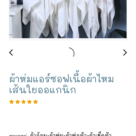
ผ้าห่มแอร์ซอฟเนื้อผ้าไหม
เส้นใยออแกนิก
ผ้าอ้อม-ผ้าห่ม-ผ้าห่อตัว-ผ้าเช็ดตัว
หมวดหมู่ :