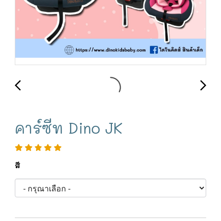
คาร์ซีท Dino JK
สี