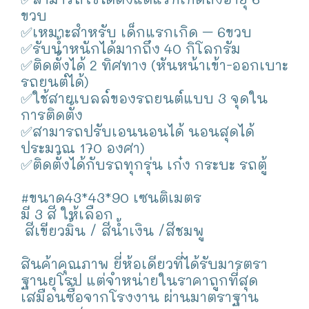
ขวบ
✅เหมาะสำหรับ เด็กแรกเกิด – 6ขวบ
✅รับน้ำหนักได้มากถึง 40 กิโลกรัม
✅ติดตั้งได้ 2 ทิศทาง (หันหน้าเข้า-ออกเบาะ
รถยนต์ได้)
✅ใช้สายเบลล์ของรถยนต์แบบ 3 จุดใน
การติดตั้ง
✅สามารถปรับเอนนอนได้ นอนสุดได้
ประมาณ 170 องศา)
✅ติดตั้งได้กับรถทุกรุ่น เก๋ง กระบะ รถตู้
#ขนาด43*43*90 เซนติเมตร
มี​ 3​ สี​ ให้เลือ​ก
สีเขียวมิ้น / สีน้ำเงิน /สีชมพู
สินค้าคุณภาพ​ ยี่ห้อเดียวที่ได้รับมารตรา
ฐานยุโรป แต่จำหน่ายในราคาถูกที่สุด​
เสมือนซื้อจากโรงงาน ผ่านมาตราฐาน