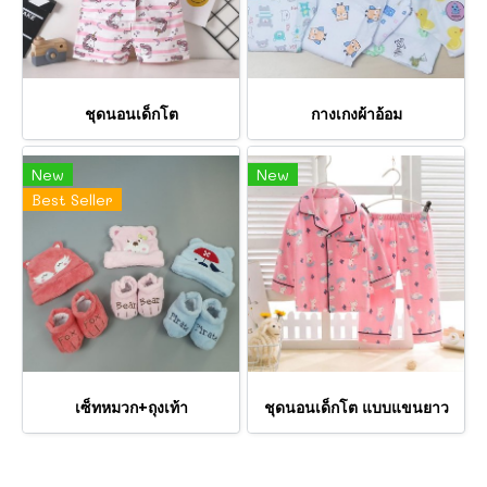
ชุดนอนเด็กโต
กางเกงผ้าอ้อม
New
New
Best Seller
เซ็ทหมวก+ถุงเท้า
ชุดนอนเด็กโต แบบแขนยาว