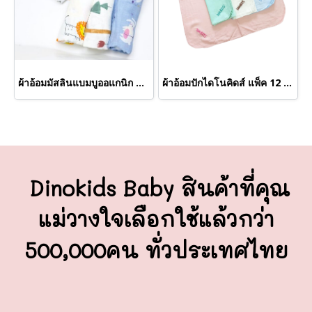
ผ้าอ้อมมัสลินแบมบูออแกนิก ขนาด27*27นิ้ว แพค 6 ผืน (ขายส่ง 12 แพคขึ้นไป)
ผ้าอ้อมปักไดโนคิดส์ แพ็ค 12 ผืน (ขายส่ง 12 เเพคขึ้นไป)
Dinokids Baby สินค้าที่คุณ
แม่วางใจ
เลือกใช้แล้วกว่า
500,000คน ทั่วประเทศไทย