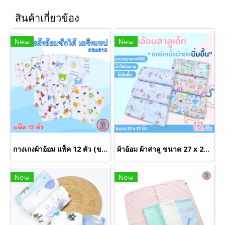
สินค้าเกี่ยวข้อง
New
New
กางเกงผ้าอ้อม แพ็ค 12 ตัว (ขายส่ง 100 เเพคขึ้นไป)
ผ้าอ้อม ผ้าสาลู ขนาด 27 x 27 นิ้ว * แพ็ค 12 ผืน* (ขายส่ง 12 เเพค ขึ้นไป)
New
New