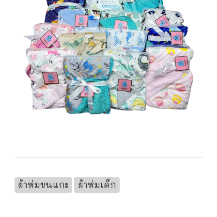
ผ้าห่มขนแกะ
ผ้าห่มเด็ก