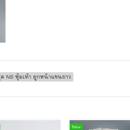
ชุด NB หุ้มเท้า ผูกหน้าแขนยาว
New