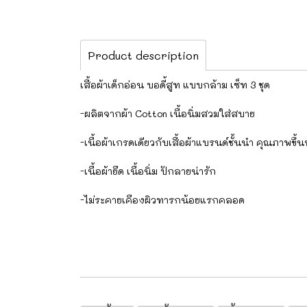
Product description
เสื้อผ้าเด็กอ่อน บอดี้สูท แบบกล้าม เซ็ท 3 ชุด
-ผลิตจากผ้า Cotton เนื้อนิ่มสวมใส่สบาย
-เนื้อผ้าเกรดเดียวกับเสื้อผ้าแบรนด์ชั้นนำ คุณภาพขึ้น
-เนื้อผ้ายืด เนื้อนิ่ม ปักลายน่ารัก
-ไม่ระคายเคืองผิวทารกน้อยแรกคลอด