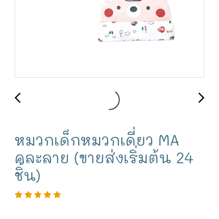
หมวกเด็กหมวกเดี่ยว MA
คละลาย (ขายส่งเริ่มต้น 24
ชิ้น)