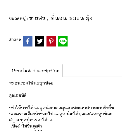
ขายส่ง
ที่นอน หมอน มุ้ง
หมวดหมู่ :
,
Share
Product description
หมอนรองให้นมลูกน้อย
คุณสมบัติ ️
-ทำให้การให้นมลูกน้อยของคุณแม่สะดวกสบายมากยิ่งขึ้น ️
-ลดความเมื่อยล้าขณะให้นมลูก ️ช่วยให้คุณแม่และลูกน้อย
สบาย ทุกช่วงเวลาให้นม ️
-เนื้อผ้าไม่ขึ้นขุยผ้า ️