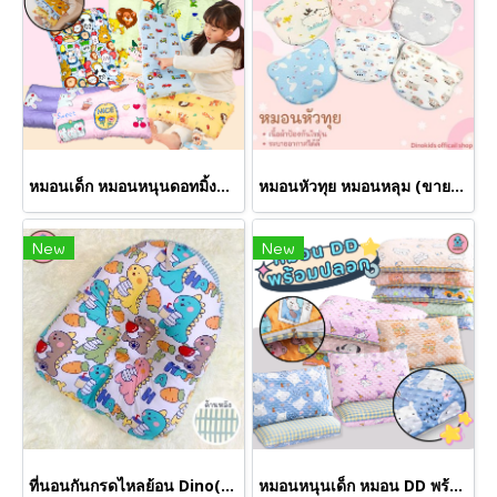
หมอนเด็ก หมอนหนุนดอทมิ้งค์ 30*50 cm. (ขายส่งเริ่มต้น 12 ใบ )
หมอนหัวทุย หมอนหลุม (ขายส่งเริ่มต้น 12 ชิ้น)
New
New
ที่นอนกันกรดไหลย้อน Dino(ขายส่งเริ่มต้น 10 ชิ้น)
หมอนหนุนเด็ก หมอน DD พร้อมปลอกหมอน AU256 (ขายส่งเริ่มต้น 12 ใบ)