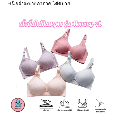
-เนื้อผ้าระบายอากาศ ใส่สบาย