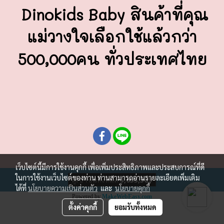
Dinokids Baby สินค้าที่คุณ
แม่วางใจ
เลือกใช้แล้วกว่า
500,000คน ทั่วประเทศไทย
เว็บไซต์นี้มีการใช้งานคุกกี้ เพื่อเพิ่มประสิทธิภาพและประสบการณ์ที่ดี
ในการใช้งานเว็บไซต์ของท่าน ท่านสามารถอ่านรายละเอียดเพิ่มเติม
ผู้เข้าชมทั้งหมด
3,653,569
ได้ที่
นโยบายความเป็นส่วนตัว
และ
นโยบายคุกกี้
Powered by
MakeWebEasy.com
ตั้งค่าคุกกี้
ยอมรับทั้งหมด