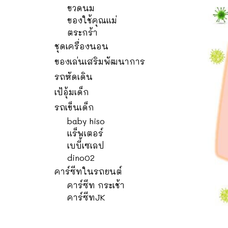
ขวดนม
ของใช้คุณแม่
ตระกร้า
ชุดเครื่องนอน
ของเล่นเสริมพัฒนาการ
รถหัดเดิน
เป้อุ้มเด็ก
รถเข็นเด็ก
baby hiso
แร็พเตอร์
เบบี้เซเลป
dino02
คาร์ซีทในรถยนต์
คาร์ซีท กระเช้า
คาร์ซีทJK