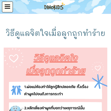
วิธีดูแลจิตใจเมื่อลูกถูกทำร้าย