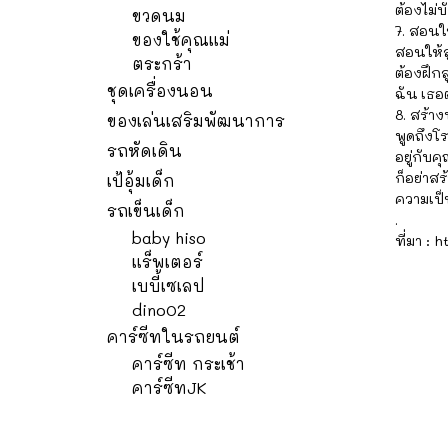
ต้องไม่บ
ขวดนม
7. สอนให
ของใช้คุณแม่
สอนให้ล
ตระกร้า
ต้องฝึก
ชุดเครื่องนอน
ฉัน เธอต
8. สร้าง
ของเล่นเสริมพัฒนาการ
พูดถึงโร
รถหัดเดิน
อยู่กับค
ก็อย่าส
เป้อุ้มเด็ก
ความเป็
รถเข็นเด็ก
.
baby hiso
ที่มา :
แร็พเตอร์
เบบี้เซเลป
dino02
คาร์ซีทในรถยนต์
คาร์ซีท กระเช้า
คาร์ซีทJK