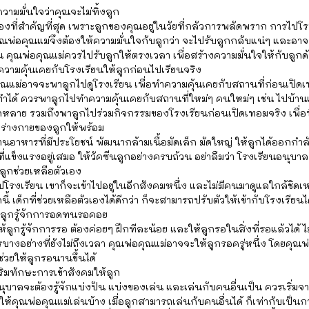
ความมั่นใจว่าคุณจะไม่ทิ้งลูก
รื่องที่สำคัญที่สุด เพราะลูกของคุณอยู่ในวัยที่กลัวการพลัดพราก การไป
ุณพ่อคุณแม่จึงต้องให้ความมั่นใจกับลูกว่า จะไปรับลูกกลับแน่ๆ และอาจจ
น คุณพ่อคุณแม่ควรไปรับลูกให้ตรงเวลา เพื่อสร้างความมั่นใจให้กับลูกด
งความคุ้นเคยกับโรงเรียนให้ลูกก่อนไปเรียนจริง
ุณแม่อาจจะพาลูกไปดูโรงเรียน เพื่อทำความคุ้นเคยกับสถานที่ก่อนเปิดเ
าทำได้ ควรพาลูกไปทำความคุ้นเคยกับสถานที่ใหม่ๆ คนใหม่ๆ เช่น ไปบ้านเ
หลาย รวมถึงพาลูกไปร่วมกิจกรรมของโรงเรียนก่อนเปิดเทอมจริง เพื่อที
ยมร่างกายของลูกให้พร้อม
านอาหารที่มีประโยชน์ พัฒนากล้ามเนื้อมัดเล็ก มัดใหญ่ ให้ลูกได้ออกกำ
ี่แข็งแรงอยู่เสมอ ให้วัคซีนลูกอย่างครบถ้วน อย่าลืมว่า โรงเรียนอนุบาล
้ลูกช่วยเหลือตัวเอง
ไปโรงเรียน เขาก็จะเข้าไปอยู่ในอีกสังคมหนึ่ง และไม่มีคนมาดูแลใกล้ชิดเห
้ เด็กที่ช่วยเหลือตัวเองได้ดีกว่า ก็จะสามารถปรับตัวให้เข้ากับโรงเรียนได
ห้ลูกรู้จักการอดทนรอคอย
้ลูกรู้จักการรอ ต้องค่อยๆ ฝึกทีละน้อย และให้ลูกรอในสิ่งที่รอแล้วได้ ไม
รบางอย่างที่ยังไม่ถึงเวลา คุณพ่อคุณแม่อาจจะให้ลูกรอครู่หนึ่ง โดยคุ
่วยให้ลูกรอนานขึ้นได้
ริมทักษะการเข้าสังคมให้ลูก
นุบาลจะต้องรู้จักแบ่งปัน แบ่งของเล่น และเล่นกับคนอื่นเป็น ควรเริ่มจ
ห้คุณพ่อคุณแม่เล่นบ้าง เมื่อลูกสามารถเล่นกับคนอื่นได้ ก็เท่ากับเป็นก