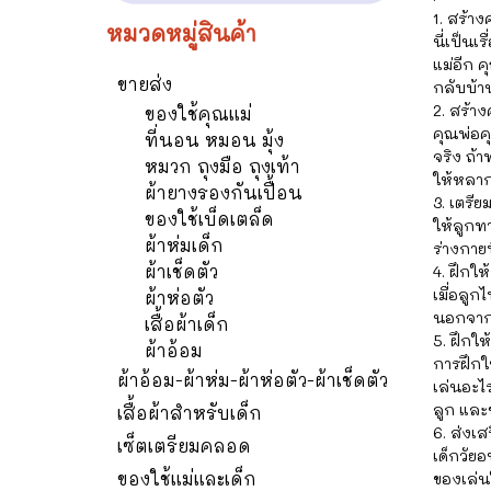
1. สร้าง
หมวดหมู่สินค้า
นี่เป็นเ
แม่อีก ค
ขายส่ง
กลับบ้า
2. สร้า
ของใช้คุณแม่
คุณพ่อค
ที่นอน หมอน มุ้ง
จริง ถ้
หมวก ถุงมือ ถุงเท้า
ให้หลาก
ผ้ายางรองกันเปื้อน
3. เตรี
ของใช้เบ็ดเตล็ด
ให้ลูกท
ผ้าห่มเด็ก
ร่างกายท
ผ้าเช็ดตัว
4. ฝึกให
เมื่อลูก
ผ้าห่อตัว
นอกจากนี
เสื้อผ้าเด็ก
5. ฝึกใ
ผ้าอ้อม
การฝึกให
ผ้าอ้อม-ผ้าห่ม-ผ้าห่อตัว-ผ้าเช็ดตัว
เล่นอะไ
ลูก และช
เสื้อผ้าสำหรับเด็ก
6. ส่งเส
เซ็ตเตรียมคลอด
เด็กวัยอ
ของใช้แม่และเด็ก
ของเล่นใ