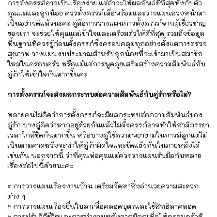
การตั้งครรภ์อาจเป็นเรื่องง่าย แต่ถ้าจะให้ผลลัพธ์ดีที่สุดทั้งกับตัว
คุณแม่และลูกน้อย ควรตั้งครรภ์เมื่อพร้อมและวางแผนล่วงหน้ามา
เป็นอย่างดีแล้วนะคะ คู่มือการวางแผนการตั้งครรภ์จากผู้เชี่ยวชาญ
ของเรา จะช่วยให้คุณแม่เข้าใจและเตรียมตัวให้ดีที่สุด รวมถึงข้อมูล
พื้นฐานที่ควรรู้ก่อนตั้งครรภ์ซึ่งครอบคลุมทุกอย่างตั้งแต่การตรวจ
สุขภาพ วางแผนงบประมาณสำหรับลูกน้อยที่จะเข้ามาเป็นสมาชิก
ใหม่ในครอบครัว หรือแม้แต่การพูดคุยเสริมสร้างความสัมพันธ์กับ
คู่รักให้เข้าใจกันมากขึ้นค่ะ
การตั้งครรภ์จะส่งผลกระทบต่อความสัมพันธ์กับคู่รักหรือไม่?
หลายคนไม่คิดว่าการตั้งครรภ์จะมีผลกระทบต่อความสัมพันธ์ของ
คู่รัก บางคู่คิดว่าหากอยู่ด้วยกันแล้วไม่ตั้งครรภ์อาจทำให้สามีภรรยา
เวลาใกล้ชิดกันมากขึ้น หรือบางคู่ใช้ความพยายามในการมีลูกแต่ไม่
เป็นตามคาดหวังจะทำให้คู่รักผิดใจและขัดแย้งกันในภายหลังได้
เช่นกัน นอกจากนี้ ว่าที่คุณพ่อคุณแม่ควรวางแผนรับมือกับหลาย
เรื่องต่อไปนี้ด้วยนะคะ
• การวางแผนเรื่องงานบ้าน เตรียมจัดหาสิ่งอำนวยความสะดวก
ต่าง ๆ
• การวางแผนเรื่องยื่นใบลาเพื่อคลอดบุตรและใช้สิทธิลาคลอด
• การปรับวิถีชีวิตและการทำงานหลังจากมีลูกเพื่อให้ครอบครัวมี