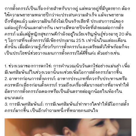
การตั้งครรภ์เป็นเรื่องง่ายสำหรับบางคู่ แต่หลายคู่ที่มีบุตรยาก ต้อง
ใช้ความพยายามหลายปีกว่าจะประสบความสำเร็จ แม้จะพยายาม
ถึงที่สุดแล้ว แต่ความฝันก็ยังไม่เป็นจริงเสียที ประสบการณ์ของ
แต่ละคู่รักนั้นแตกต่างกัน เพราะมีหลายปัจจัยที่ส่งผลต่อการตั้ง
ครรภ์ แม้แต่ผู้หญิงสุขภาพดีกำลังอยู่ในวัยเจริญพันธุ์ช่วงอายุ 20 ต้น
ๆ โอกาสที่จะตั้งครรภ์มีเพียงประมาณ 25% เท่านั้นในแต่ละเดือน
ดังนั้น เมื่อมีความรู้เกี่ยวกับการตั้งครรภ์และเตรียมตัวให้พร้อมก็จะ
เป็นประโยชน์ช่วยวางแผนการตั้งครรภ์ได้ดีขึ้นค่ะ ตัวอย่างเช่น
1. ช่วงเวลาของการตกไข่: การคำนวณนับวันตกไข่อย่างแม่นยำ เพื่อ
มีเพศสัมพันธ์ในช่วงเวลานั้นจะช่วยเพิ่มโอกาสตั้งครรภ์มากขึ้น
2. อาหารก่อนการตั้งครรภ์: อาหารประเภทที่ควรรับประทานหรือ
ควรหลีกเลี่ยงก่อนตั้งครรภ์ รวมถึงเครื่องดื่มบางอย่างที่อาจทำให้
อัตราการตั้งครรภ์ลดลงหรือเป็นอันตรายต่อลูกน้อยในท้องใน
อนาคตค่ะ
3. การมีเพศสัมพันธ์: การมีเพศสัมพันธ์ท่าทางใดทำให้มีโอกาสตั้ง
ครรภ์มากขึ้น เป็นอีกคำถามหนึ่งที่หลายคนสนใจ