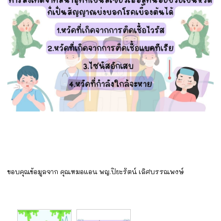
ขอบคุณข้อมูลจาก คุณหมอแอน พญ.ปิยะรัตน์ เลิศบรรณพงษ์