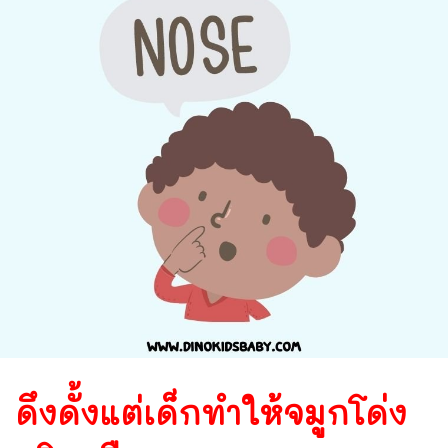
ดึงดั้งแต่เด็กทำให้จมูกโด่ง