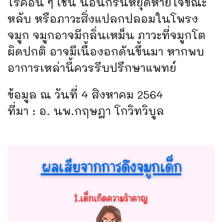
โรคอื่น ๆ เช่น นอนกรนหยุดหายใจขณะ
หลับ หรือภาวะสิ่งแปลกปลอมในโพรง
จมูก จมูกอาจมีกลิ่นเหม็น ภาวะที่จมูกโต
ผิดปกติ อาจมีเนื้องอกดันขึ้นมา หากพบ
อาการเหล่านี้ควรรีบปรึกษาแพทย์
ข้อมูล ณ วันที่ 4 สิงหาคม 2564
ที่มา : อ. นพ.กฤษฎา โกวิทวิบูล