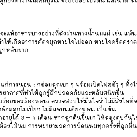
กยังทำงานไม่สมบูรณ์ จึงยังย่อยโปรตีน และน้ำตาล
แพ้อาหารบางอย่างที่ส่งผ่านทางน้ำนมแม่ เช่น แพ้นม
ให้เกิดอาการคัดจมูกหายใจไม่ออก หายใจครืดคราด เ
ูกหลับยาก
น : กล่อมลูกเบา ๆ พร้อมเปิดไฟสลัว ๆ ทิ้งไว้ เมื่อ
รรยากาศที่ทำให้ลูกรู้สึกปลอดภัยและหลับสนิทขึ้น
ของห้องนอน: ตรวจสอบให้มั่นใจว่าไม่มีสิ่งใดที่
าอ้อมลูกไม่เปียก ไม่มีมดบนเตียงนอน เป็นต้น
กอายุได้ 3 – 4 เดือน หากลูกตื่นขึ้นมา ให้ลองตบก้น
้องให้นม การพยายามลดการป้อนนมทุกครั้งที่ลูกตื่นห