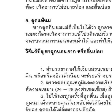
กินนมผงอาจเกิดจากปัญหาระบบย่อยของลู
ท้อง เกิดอาการไม่สบายท้อง และตื่นบ่อย
5. ลูกแพ้นม
หากลูกกินนมแม่ก็เป็นไปได้ว่า ลูกอาจจะ
นมผงก็อาจเกิดจากการแพ้โปรตีนนมวัว ทำ
จนรบกวนการนอนของเด็กได้ และทำให้ล
วิธีแก้ปัญหาลูกนอนยาก หรือตื่นบ่อย
1. ทำบรรยากาศให้เงียบสงบเหมาะแก่การนอ
คืน หรือหรี่ลงอีกเล็กน้อย จะช่วยสร้างบ
2. ตรวจสอบอุณหภูมิและความเรียบร้อย
ห้องพอเหมาะ (24 – 26 องศาเซลเซียส) ผ้
3. ไม่ให้นมทุกครั้งที่ลูกตื่น: เมื่อลู
ดูดนม เด็กหลายคนก็จะหลับต่อได้โดยไม่ต
รับลง ลูกจะได้ไม่อิ่มมากจนอึดอัด