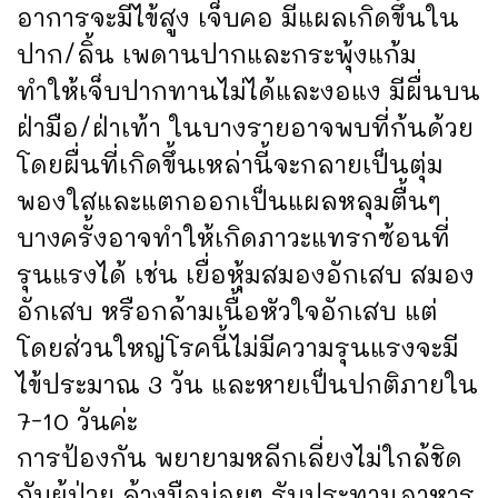
อาการจะมีไข้สูง เจ็บคอ มีแผลเกิดขึ้นใน
ปาก/ลิ้น เพดานปากและกระพุ้งแก้ม
ทำให้เจ็บปากทานไม่ได้และงอแง มีผื่นบน
ฝ่ามือ/ฝ่าเท้า ในบางรายอาจพบที่ก้นด้วย
โดยผื่นที่เกิดขึ้นเหล่านี้จะกลายเป็นตุ่ม
พองใสและแตกออกเป็นแผลหลุมตื้นๆ
บางครั้งอาจทำให้เกิดภาวะแทรกซ้อนที่
รุนแรงได้ เช่น เยื่อหุ้มสมองอักเสบ สมอง
อักเสบ หรือกล้ามเนื้อหัวใจอักเสบ แต่
โดยส่วนใหญ่โรคนี้ไม่มีความรุนแรงจะมี
ไข้ประมาณ 3 วัน และหายเป็นปกติภายใน
7-10 วันค่ะ
การป้องกัน พยายามหลีกเลี่ยงไม่ใกล้ชิด
กับผู้ป่วย ล้างมือบ่อยๆ รับประทานอาหาร