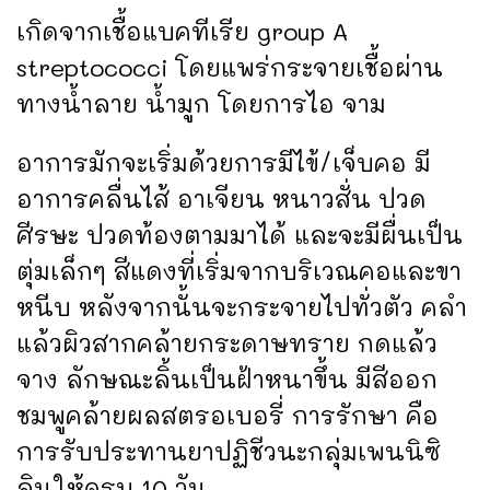
เกิดจากเชื้อแบคทีเรีย group A
streptococci โดยแพร่กระจายเชื้อผ่าน
ทางน้ำลาย น้ำมูก โดยการไอ จาม
อาการมักจะเริ่มด้วยการมีไข้/เจ็บคอ มี
อาการคลื่นไส้ อาเจียน หนาวสั่น ปวด
ศีรษะ ปวดท้องตามมาได้ และจะมีผื่นเป็น
ตุ่มเล็กๆ สีแดงที่เริ่มจากบริเวณคอและขา
หนีบ หลังจากนั้นจะกระจายไปทั่วตัว คลำ
แล้วผิวสากคล้ายกระดาษทราย กดแล้ว
จาง ลักษณะลิ้นเป็นฝ้าหนาขึ้น มีสีออก
ชมพูคล้ายผลสตรอเบอรี่ การรักษา คือ
การรับประทานยาปฏิชีวนะกลุ่มเพนนิซิ
ลินให้ครบ 10 วัน